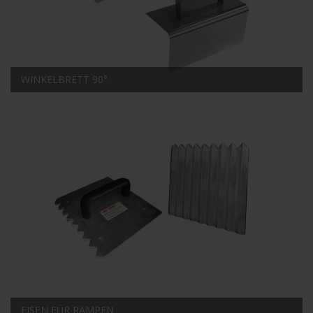
WINKELBRETT 90°
EISEN FÜR RAMPEN