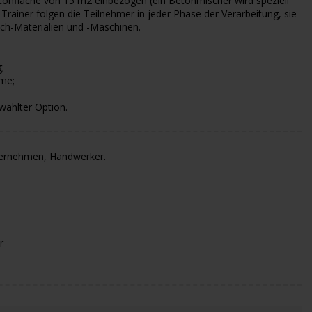
tonfläche von 15 m2 einbezogen (ein Betonmischer wird speziell
 Trainer folgen die Teilnehmer in jeder Phase der Verarbeitung, sie
ch-Materialien und -Maschinen.
;
ome;
wählter Option.
nternehmen, Handwerker.
r