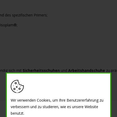
d des spezifischen Primers;
 Isoplam®;
endig sich mit
Sicherheitsschuhen
und
Arbeitshandschuhe
zu prä
Wir verwenden Cookies, um Ihre Benutzererfahrung zu
verbessern und zu studieren, wie es unsere Website
benutzt.