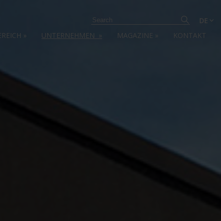
DE
EREICH
»
UNTERNEHMEN
»
MAGAZINE
»
KONTAKT