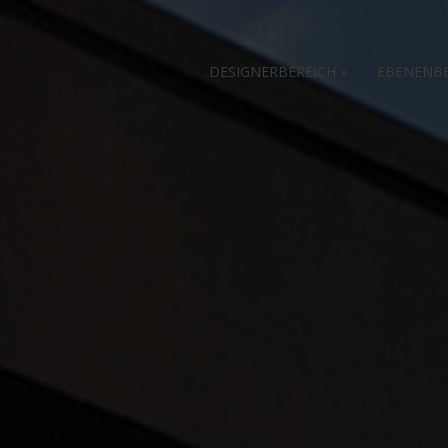
DESIGNERBEREICH
»
EBENENB