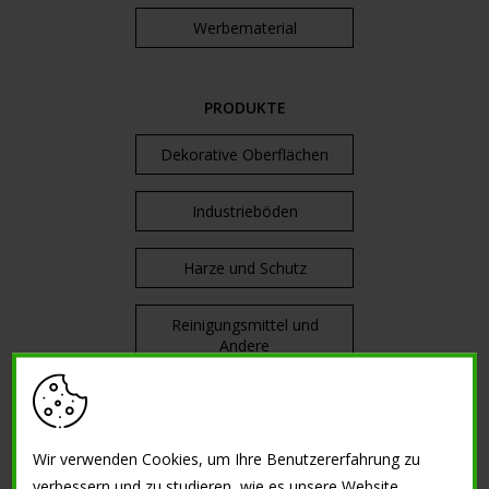
Werbematerial
PRODUKTE
Dekorative Oberflächen
Industrieböden
Harze und Schutz
Reinigungsmittel und
Andere
KURSEN
Wir verwenden Cookies, um Ihre Benutzererfahrung zu
Concreativity Workshop
verbessern und zu studieren, wie es unsere Website