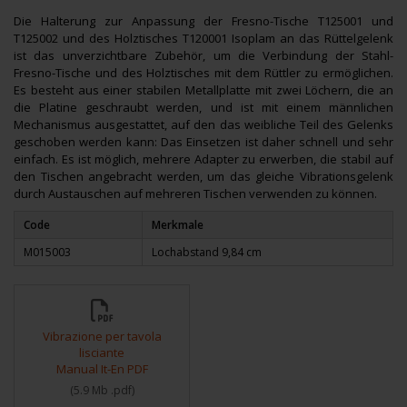
Die Halterung zur Anpassung der Fresno-Tische T125001 und
T125002 und des Holztisches T120001 Isoplam an das Rüttelgelenk
ist das unverzichtbare Zubehör, um die Verbindung der Stahl-
Fresno-Tische und des Holztisches mit dem Rüttler zu ermöglichen.
Es besteht aus einer stabilen Metallplatte mit zwei Löchern, die an
die Platine geschraubt werden, und ist mit einem männlichen
Mechanismus ausgestattet, auf den das weibliche Teil des Gelenks
geschoben werden kann: Das Einsetzen ist daher schnell und sehr
einfach. Es ist möglich, mehrere Adapter zu erwerben, die stabil auf
den Tischen angebracht werden, um das gleiche Vibrationsgelenk
durch Austauschen auf mehreren Tischen verwenden zu können.
Code
Merkmale
M015003
Lochabstand 9,84 cm
Vibrazione per tavola
lisciante
Manual It-En PDF
(
5.9 Mb
.pdf
)