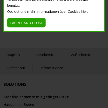
benutzt.
Opt-out und mehr Informationen über Cookies
hier
.
Tutorial
I AGREE AND CLOSE
Isoplam
Innenbereich
Außenbereich
Referenzen
Informationen
SOLUTIONS
Kreative Zemente mit geringer Dicke
Harzzement Boden