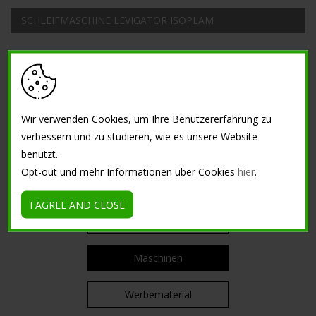
SCHLEIFMASCHINE LEVIGATOR ISOPLAM
« Quick Lock-Mitnehmerscheibe
Vorabscheider mit
für Schleifmaschine Ø24 cm
Edelstahltrommel »
AUSRÜSTUNG
Wir verwenden Cookies, um Ihre Benutzererfahrung zu
verbessern und zu studieren, wie es unsere Website
Formen
benutzt.
Opt-out und mehr Informationen über Cookies
hier
.
Werkzeuge
I AGREE AND CLOSE
Sets
Maschinen
Werbematerial