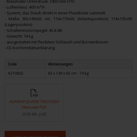
- Maximaler Unterdruck: 2450 mm H?O
- Lufteinlass: 400 m³/h
- System, das Staub direkt in einer Plastiktüte sammelt
- Maße: 83x149x62 cm; 114x170x65 (Arbeitsposition); 114x135x65
(Lagerposition)
- Schallemissionspegel: 45,8 dB
- Gewicht: 74 kg
- ausgestattet mit flexiblem Schlauch und Bürstenbesen
- CE-Konformitätserklärung
Code
Abmessungen
A210002
83 x 149 x 62 cm - 74 kg
ASPIRAPOLVERE TRISTADIO
Manuale PDF
(
0.93 Mb
.pdf
)