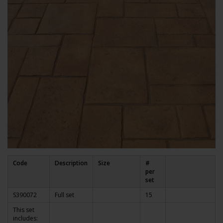
Code
Description
Size
#
per
set
S390072
Full set
15
This set
includes: