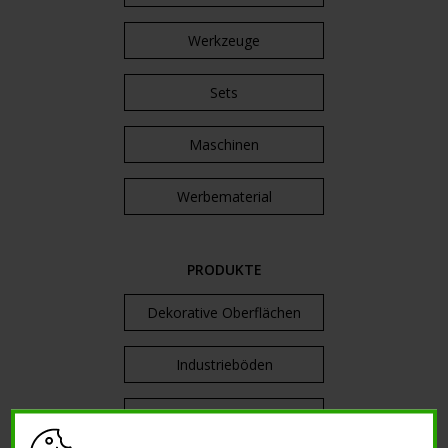
Werkzeuge
Sets
Maschinen
Werbematerial
PRODUKTE
Dekorative Oberflächen
Industrieböden
Harze und Schutz