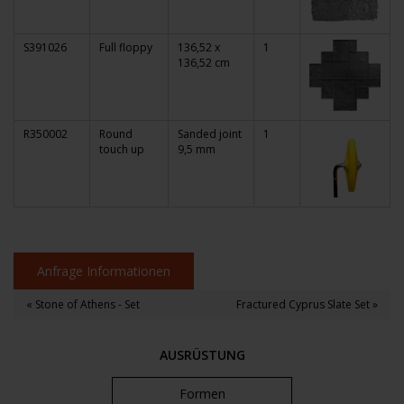
S391026
Full floppy
136,52 x
1
136,52 cm
R350002
Round
Sanded joint
1
touch up
9,5 mm
Anfrage Informationen
« Stone of Athens - Set
Fractured Cyprus Slate Set »
AUSRÜSTUNG
Formen