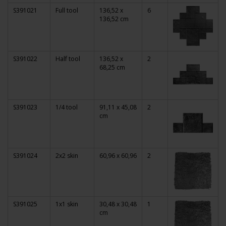
S391021
Full tool
136,52 x
6
136,52 cm
S391022
Half tool
136,52 x
2
68,25 cm
S391023
1/4 tool
91,11 x 45,08
2
cm
S391024
2x2 skin
60,96 x 60,96
2
S391025
1x1 skin
30,48 x 30,48
1
cm