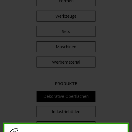
Formen
Werkzeuge
Sets
Maschinen
Werbematerial
PRODUKTE
Dekorative Oberflächen
Industrieböden
Harze und Schutz