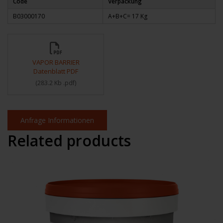
Code
Verpackung
B03000170
A+B+C= 17 Kg
VAPOR BARRIER
Datenblatt PDF
(
283.2 Kb
.pdf
)
Anfrage Informationen
Related products