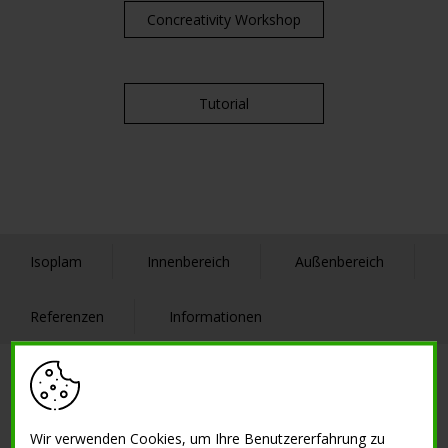
Concreativity Workshop
Tutorial
Isoplam
Innenbereich
Außenbereich
Referenzen
Informationen
SOLUTIONS
Kreative Zemente mit geringer Dicke
Wir verwenden Cookies, um Ihre Benutzererfahrung zu