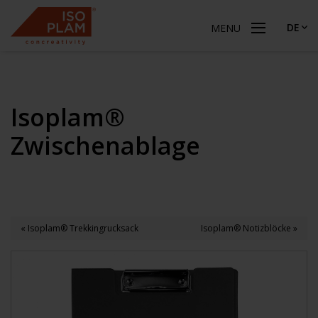
DE
MENU
Isoplam®
Zwischenablage
« Isoplam® Trekkingrucksack
Isoplam® Notizblöcke »