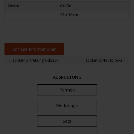
Codice
Größe
23 x 32 cm
Anfrage Informationen
« Isoplam® Trekkingrucksack
Isoplam® Notizblöcke »
AUSRÜSTUNG
Formen
Werkzeuge
Sets