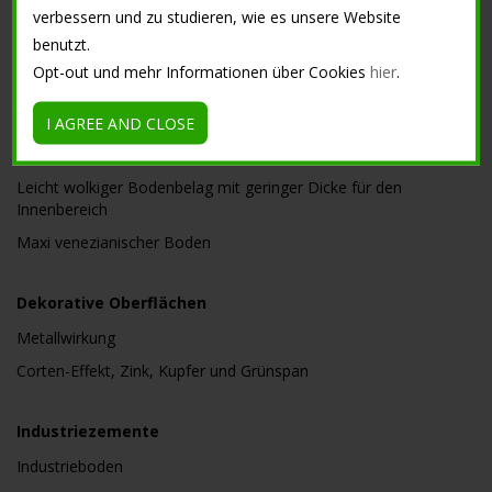
verbessern und zu studieren, wie es unsere Website
Harzzement Boden
benutzt.
Geringe Dicke Nuvolato Boden
Opt-out und mehr Informationen über Cookies
hier
.
Microterrazzo
Wolkenoptik Effekt
I AGREE AND CLOSE
Beton Farbmarmorierung mit Säure
Leicht wolkiger Bodenbelag mit geringer Dicke für den
Innenbereich
Maxi venezianischer Boden
Dekorative Oberflächen
Metallwirkung
Corten-Effekt, Zink, Kupfer und Grünspan
Industriezemente
Industrieboden