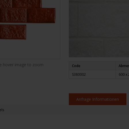
 hover image to zoom
Code
Abme
S380002
600 x
Anfrage Informationen
els