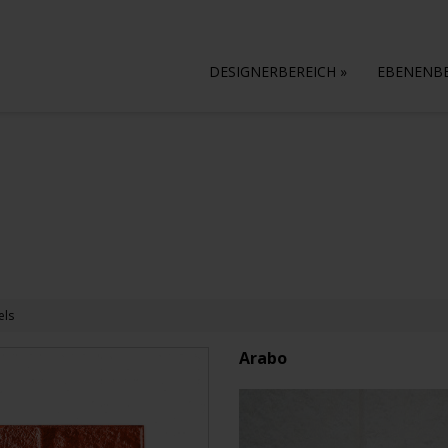
DESIGNERBEREICH
»
EBENENB
els
Arabo