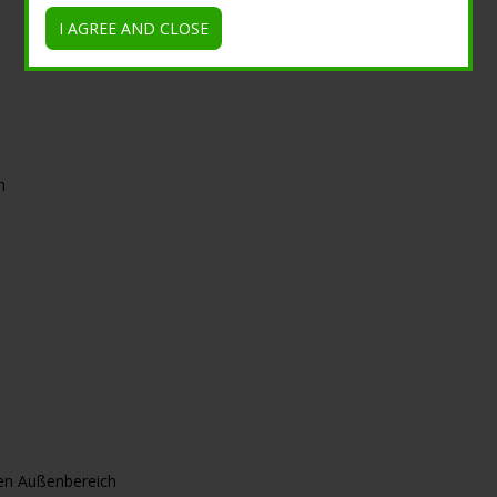
Metallwirkung
I AGREE AND CLOSE
Corten-Effekt, Zink, Kupfer und Grünspan
h
den Außenbereich