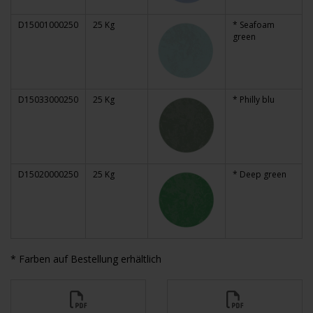
D15001000250
25 Kg
* Seafoam
green
D15033000250
25 Kg
* Philly blu
D15020000250
25 Kg
* Deep green
* Farben auf Bestellung erhältlich