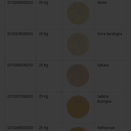
D15038000250
25 Kg
Stone
D15029500250
25 Kg
Ocra Sardegna
D15006500250
25 Kg
Sahara
D15037500250
25 Kg
Sabbia
Bologna
D15049000250
25 Kg
Yellow sun