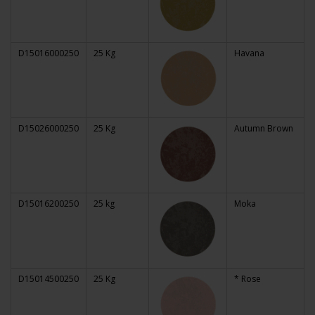
D15016000250
25 Kg
Havana
D15026000250
25 Kg
Autumn Brown
D15016200250
25 kg
Moka
D15014500250
25 Kg
* Rose