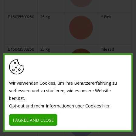
D15035500250
25 Kg
* Pink
D15043500250
25 Kg
Tile red
D15036500250
25 Kg
Red mountain
Wir verwenden Cookies, um Ihre Benutzererfahrung zu
verbessern und zu studieren, wie es unsere Website
benutzt.
Opt-out und mehr Informationen über Cookies
hier
.
D15040000250
25 Kg
* Blue
I AGREE AND CLOSE
Caribbean