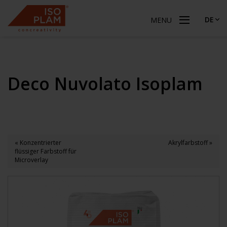
DE
MENU
Deco Nuvolato Isoplam
« Konzentrierter
Akrylfarbstoff »
flüssiger Farbstoff für
Microverlay