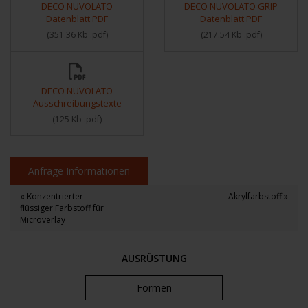
DECO NUVOLATO
DECO NUVOLATO GRIP
Datenblatt PDF
Datenblatt PDF
(
351.36 Kb
.pdf
)
(
217.54 Kb
.pdf
)
DECO NUVOLATO
Ausschreibungstexte
(
125 Kb
.pdf
)
Anfrage Informationen
« Konzentrierter
Akrylfarbstoff »
flüssiger Farbstoff für
Microverlay
AUSRÜSTUNG
Formen