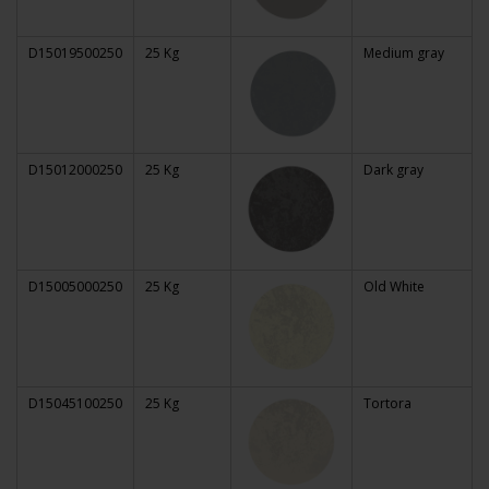
D15019500250
25 Kg
Medium gray
D15012000250
25 Kg
Dark gray
D15005000250
25 Kg
Old White
D15045100250
25 Kg
Tortora