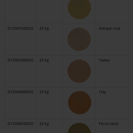
D15041500250
25 Kg
Antique rose
D15025000250
25 Kg
Tawny
D15044000250
25 Kg
Clay
D15038500250
25 Kg
Pecos sand