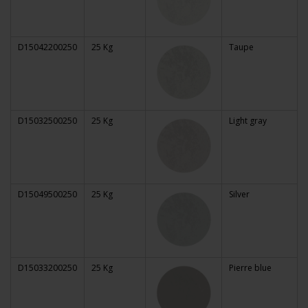
D15042200250
25 Kg
Taupe
D15032500250
25 Kg
Light gray
D15049500250
25 Kg
Silver
D15033200250
25 Kg
Pierre blue