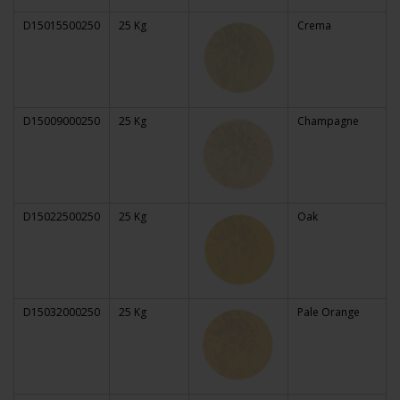
D15015500250
25 Kg
Crema
D15009000250
25 Kg
Champagne
D15022500250
25 Kg
Oak
D15032000250
25 Kg
Pale Orange