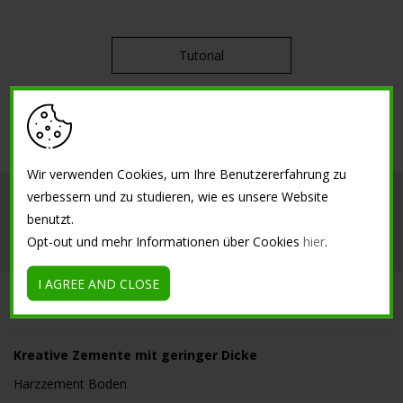
Tutorial
Wir verwenden Cookies, um Ihre Benutzererfahrung zu
verbessern und zu studieren, wie es unsere Website
Isoplam
Innenbereich
Außenbereich
benutzt.
Opt-out und mehr Informationen über Cookies
hier
.
Referenzen
Informationen
I AGREE AND CLOSE
SOLUTIONS
Kreative Zemente mit geringer Dicke
Harzzement Boden