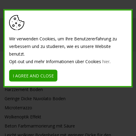
Isoplam
Innenbereich
Außenbereich
Wir verwenden Cookies, um Ihre Benutzererfahrung zu
Referenzen
Informationen
verbessern und zu studieren, wie es unsere Website
benutzt.
Opt-out und mehr Informationen über Cookies
hier
.
SOLUTIONS
I AGREE AND CLOSE
Kreative Zemente mit geringer Dicke
Harzzement Boden
Geringe Dicke Nuvolato Boden
Microterrazzo
Wolkenoptik Effekt
Beton Farbmarmorierung mit Säure
Leicht wolkiger Bodenbelag mit geringer Dicke für den