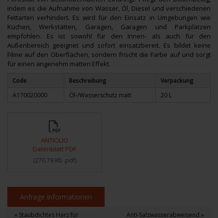
indem es die Aufnahme von Wasser, Öl, Diesel und verschiedenen
Fettarten verhindert. Es wird für den Einsatz in Umgebungen wie
Küchen, Werkstätten, Garagen, Garagen und Parkplätzen
empfohlen. Es ist sowohl für den Innen- als auch für den
Außenbereich geeignet und sofort einsatzbereit. Es bildet keine
Filme auf den Oberflächen, sondern frischt die Farbe auf und sorgt
für einen angenehm matten Effekt.
Code
Beschreibung
Verpackung
A170020000
Öl-/Wasserschutz matt
20 L
ANTIOLIO
Datenblatt PDF
(
270.79 Kb
.pdf
)
Anfrage Informationen
« Staubdichtes Harz für
Anti-Salzwasserabweisend »